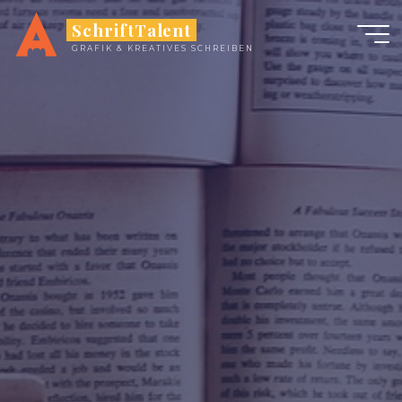
Zum
SchriftTalent
Inhalt
GRAFIK & KREATIVES SCHREIBEN
springen