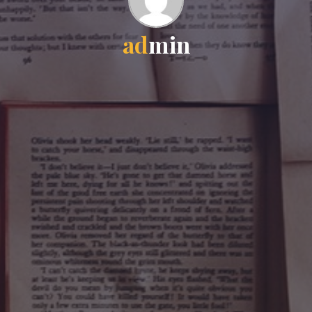
a
d
m
i
n